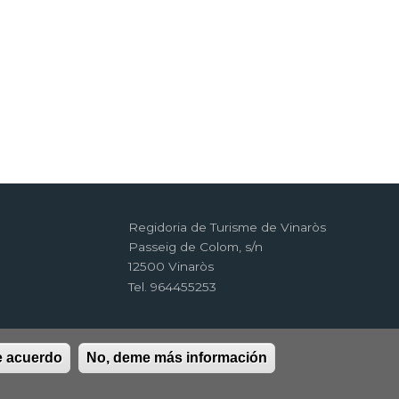
Regidoria de Turisme de Vinaròs
Passeig de Colom, s/n
12500 Vinaròs
Tel. 964455253
e acuerdo
No, deme más información
d
RSS