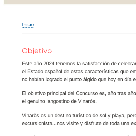
Inicio
Sobrescribir
enlaces
de
Objetivo
ayuda
a
Este año 2024 tenemos la satisfacción de celebra
la
el Estado español de estas características que e
navegación
no habían logrado el punto álgido que hoy en día 
El objetivo principal del Concurso es, año tras a
el genuino langostino de Vinaròs.
Vinaròs es un destino turístico de sol y playa, p
excursionista...nos visite y disfrute de toda una 