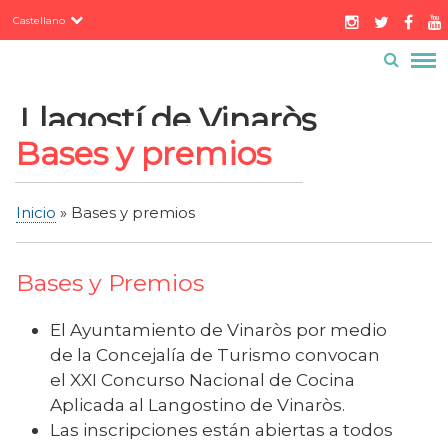
Servicios
Pasar
Castellano
al
Contacto
Buzón ciudadano
contenido
Menú
principal
barra
Llagostí de Vinaròs
superior
Bases y premios
Inicio
Bases y premios
Sobrescribir
enlaces
Bases y Premios
de
ayuda
El Ayuntamiento de Vinaròs por medio
a
de la Concejalía de Turismo convocan
la
el XXI Concurso Nacional de Cocina
navegación
Aplicada al Langostino de Vinaròs.
Las inscripciones están abiertas a todos