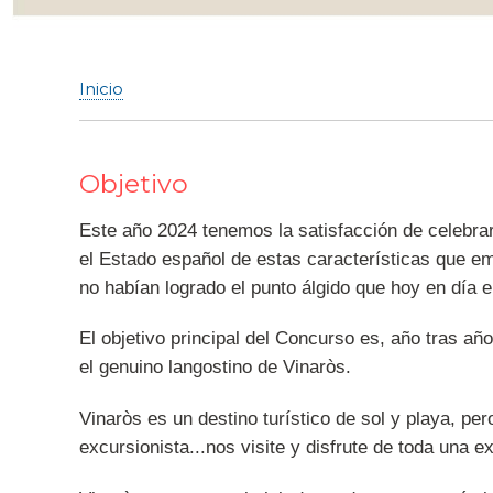
Inicio
Sobrescribir
enlaces
de
Objetivo
ayuda
a
Este año 2024 tenemos la satisfacción de celebra
la
el Estado español de estas características que e
navegación
no habían logrado el punto álgido que hoy en día 
El objetivo principal del Concurso es, año tras a
el genuino langostino de Vinaròs.
Vinaròs es un destino turístico de sol y playa, p
excursionista...nos visite y disfrute de toda una 