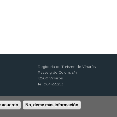
Regidoria de Turisme de Vinaròs
Passeig de Colom, s/n
12500 Vinaròs
Tel. 964455253
e acuerdo
No, deme más información
d
RSS