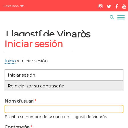
Servicios
Pasar
Castellano
al
Contacto
Buzón ciudadano
contenido
Menú
principal
barra
Llagostí de Vinaròs
superior
Iniciar sesión
Inicio
Iniciar sesión
Sobrescribir
enlaces
Iniciar sesión
(solapa
Solapas
de
activa)
Reinicializar su contraseña
ayuda
principales
a
Nom d'usuari
la
navegación
Escriba su nombre de usuario en Llagostí de Vinaròs.
Contraseña