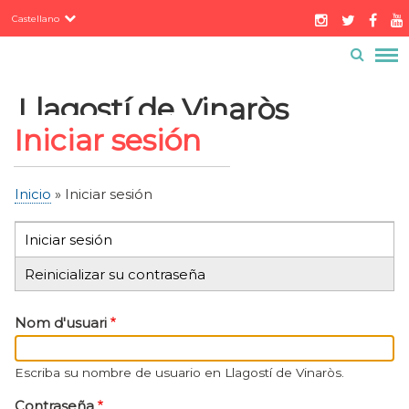
Servicios
Pasar
Castellano
al
Contacto
Buzón ciudadano
contenido
Menú
principal
barra
Llagostí de Vinaròs
superior
Iniciar sesión
Inicio
Iniciar sesión
Sobrescribir
enlaces
Iniciar sesión
(solapa
Solapas
de
activa)
Reinicializar su contraseña
ayuda
principales
a
Nom d'usuari
la
navegación
Escriba su nombre de usuario en Llagostí de Vinaròs.
Contraseña