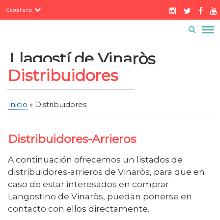
Servicios
Pasar
Castellano
al
Contacto
Buzón ciudadano
contenido
Menú
principal
barra
Llagostí de Vinaròs
superior
Distribuidores
Inicio
Distribuidores
Sobrescribir
enlaces
Distribuidores-Arrieros
de
ayuda
A continuación ofrecemos un listados de
a
distribuidores-arrieros de Vinaròs, para que en
la
caso de estar interesados en comprar
navegación
Langostino de Vinaròs, puedan ponerse en
contacto con ellos directamente.