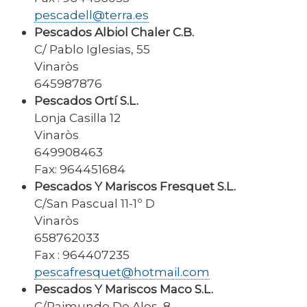
pescadell@terra.es
Pescados Albiol Chaler C.B.
C/ Pablo Iglesias, 55
Vinaròs
645987876
Pescados Ortí S.L.
Lonja Casilla 12
Vinaròs
649908463
Fax: 964451684
Pescados Y Mariscos Fresquet S.L.
C/San Pascual 11-1º D
Vinaròs
658762033
Fax : 964407235
pescafresquet@hotmail.com
Pescados Y Mariscos Maco S.L.
C/Raimundo De Alos, 8