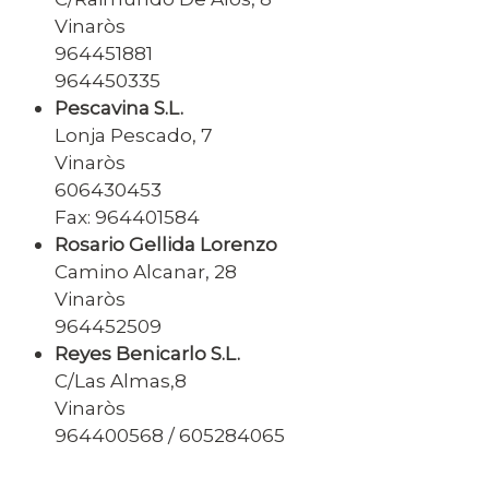
Vinaròs
964451881
964450335
Pescavina S.L.
Lonja Pescado, 7
Vinaròs
606430453
Fax: 964401584
Rosario Gellida Lorenzo
Camino Alcanar, 28
Vinaròs
964452509
Reyes Benicarlo S.L.
C/Las Almas,8
Vinaròs
964400568 / 605284065