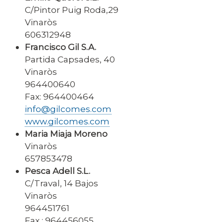
C/Pintor Puig Roda,29
Vinaròs
606312948
Francisco Gil S.A.
Partida Capsades, 40
Vinaròs
964400640
Fax: 964400464
info@gilcomes.com
www.gilcomes.com
Maria Miaja Moreno
Vinaròs
657853478
Pesca Adell S.L.
C/Traval, 14 Bajos
Vinaròs
964451761
Fax : 964456055