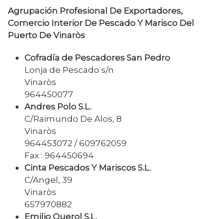
Agrupación Profesional De Exportadores,
Comercio Interior De Pescado Y Marisco Del
Puerto De Vinaròs
Cofradía de Pescadores San Pedro
Lonja de Pescado s/n
Vinaròs
964450077
Andres Polo S.L.
C/Raimundo De Alos, 8
Vinaròs
964453072 / 609762059
Fax : 964450694
Cinta Pescados Y Mariscos S.L.
C/Angel, 39
Vinaròs
657970882
Emilio Querol S.L.