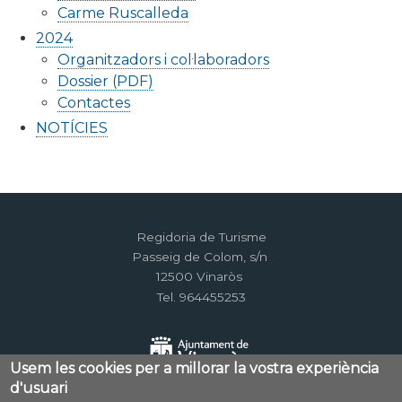
Carme Ruscalleda
2024
Organitzadors i col·laboradors
Dossier (PDF)
Contactes
NOTÍCIES
Regidoria de Turisme
Passeig de Colom, s/n
12500 Vinaròs
Tel. 964455253
Usem les cookies per a millorar la vostra experiència
d'usuari