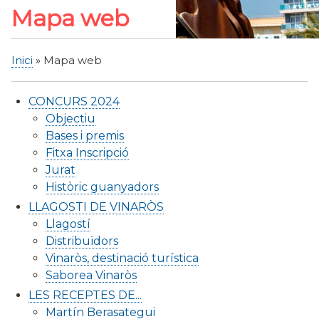
Mapa web
Inici
Mapa web
Fil
d'Ariadna
CONCURS 2024
Objectiu
Bases i premis
Fitxa Inscripció
Jurat
Històric guanyadors
LLAGOSTI DE VINARÒS
Llagostí
Distribuïdors
Vinaròs, destinació turística
Saborea Vinaròs
LES RECEPTES DE...
Martín Berasategui