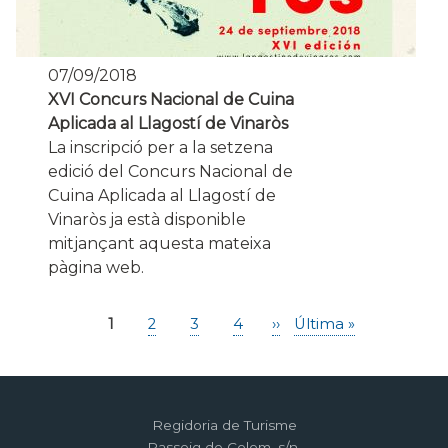
07/09/2018
XVI Concurs Nacional de Cuina
Aplicada al Llagostí de Vinaròs
La inscripció per a la setzena
edició del Concurs Nacional de
Cuina Aplicada al Llagostí de
Vinaròs ja està disponible
mitjançant aquesta mateixa
pàgina web.
Pàgina
1
Page
2
Page
3
Page
4
Pàgina
››
Última
Última »
Paginació
actual
següent
pàgina
Regidoria de Turisme
Passeig de Colom, s/n